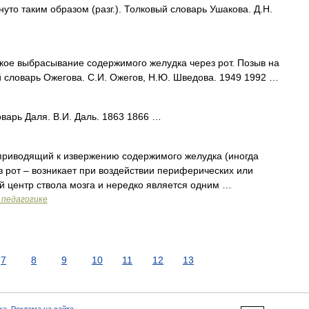
гнуто таким образом (разг.). Толковый словарь Ушакова. Д.Н.
ое выбрасывание содержимого желудка через рот. Позыв на
вый словарь Ожегова. С.И. Ожегов, Н.Ю. Шведова. 1949 1992 …
оварь Даля. В.И. Даль. 1863 1866 …
приводящий к извержению содержимого желудка (иногда
 рот – возникает при воздействии периферических или
 центр ствола мозга и нередко является одним …
 педагогике
7
8
9
10
11
12
13