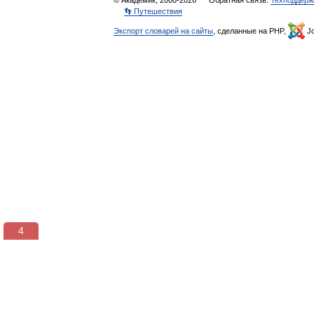
© Академик, 2000-2026
Обратная связь:
Техподдерж
👣 Путешествия
Экспорт словарей на сайты
, сделанные на PHP,
Jo
3