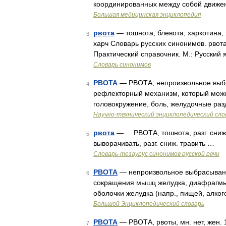
координированных между собой движен
Большая медицинская энциклопедия
рвота
— тошнота, блевота; харкотина, 
3
харч Словарь русских синонимов. рвота
Практический справочник. М.: Русский 
Словарь синонимов
РВОТА
— РВОТА, непроизвольное выбр
4
рефлекторный механизм, который може
головокружение, боль, желудочные ра
Научно-технический энциклопедический сло
рвота
— РВОТА, тошнота, разг. сниж. 
5
выворачивать, разг. сниж. травить …
Словарь-тезаурус синонимов русской речи
РВОТА
— непроизвольное выбрасывание
6
сокращения мышц желудка, диафрагмы 
оболочки желудка (напр., пищей, алко
Большой Энциклопедический словарь
РВОТА
— РВОТА, рвоты, мн. нет, жен.
7