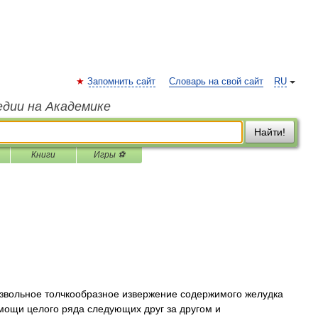
Запомнить сайт
Словарь на свой сайт
RU
едии на Академике
Найти!
Книги
Игры ⚽
извольное толчкообразное извержение содержимого желудка
омощи целого ряда следующих друг за другом и