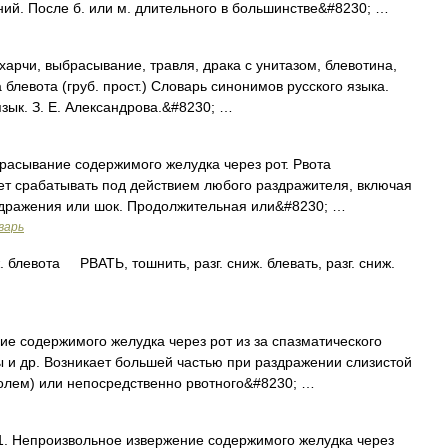
ий. После б. или м. длительного в большинстве&#8230; …
харчи, выбрасывание, травля, драка с унитазом, блевотина,
 блевота (груб. прост.) Словарь синонимов русского языка.
язык. З. Е. Александрова.&#8230; …
асывание содержимого желудка через рот. Рвота
т срабатывать под действием любого раздражителя, включая
здражения или шок. Продолжительная или&#8230; …
варь
блевота РВАТЬ, тошнить, разг. сниж. блевать, разг. сниж.
 содержимого желудка через рот из за спазматического
и др. Возникает большей частью при раздражении слизистой
голем) или непосредственно рвотного&#8230; …
 1. Непроизвольное извержение содержимого желудка через