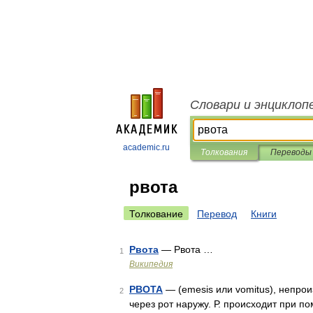
Словари и энциклоп
academic.ru
Толкования
Переводы
рвота
Толкование
Перевод
Книги
Рвота
— Рвота …
1
Википедия
РВОТА
— (emesis или vomitus), непро
2
через рот наружу. Р. происходит при п