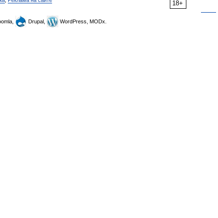
ка
,
Реклама на сайте
18+
omla,
Drupal,
WordPress, MODx.