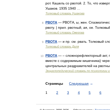
рот. Кашель со рвотой. 2. То, что извер
Ушаков. 1935 1940 …
Толковый словарь Ушакова
РВОТА
— РВОТА, ы, жен. Спазматическ
8
рвоту. | прил. рвотный, ая, ое. Толко
Толковый словарь Ожегова
РВОТА
— и пр. см. рвать. Толковый сл
9
Толковый словарь Даля
РВОТА
— – сложнорефлекторный акт, 
10
вместе с содержимым кишечника) через
центральных раздражителей на рвотный
Энциклопедический словарь по психологии и
Страницы
Следующая
→
1
2
3
4
5
6